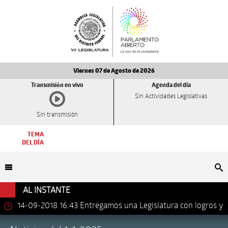
Viernes 07 de Agosto de 2026
Transmisión en vivo
Agenda del día
Sin Actividades Legislativas
Sin transmisión
TEMA
DEL DÍA
Bu
AL INSTANTE
14-09-2018 16:43
Entregamos una Legislatura con logros y
avances importantes: Dip. Leonel Luna Estrada.