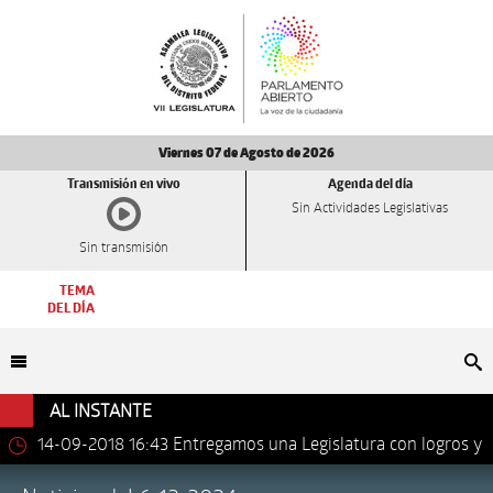
Viernes 07 de Agosto de 2026
Transmisión en vivo
Agenda del día
Sin Actividades Legislativas
Sin transmisión
TEMA
DEL DÍA
Bu
AL INSTANTE
14-09-2018 16:43
Entregamos una Legislatura con logros y
avances importantes: Dip. Leonel Luna Estrada.