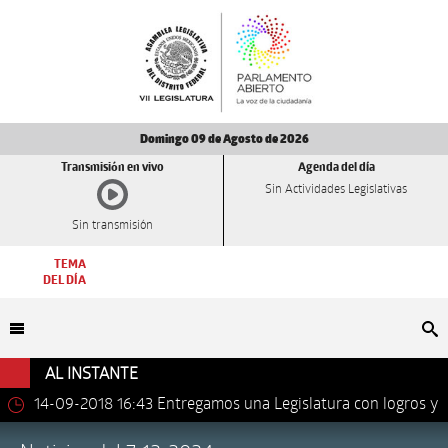
Domingo 09 de Agosto de 2026
Transmisión en vivo
Agenda del día
Sin Actividades Legislativas
Sin transmisión
TEMA
DEL DÍA
Bu
AL INSTANTE
14-09-2018 16:43
Entregamos una Legislatura con logros y
avances importantes: Dip. Leonel Luna Estrada.