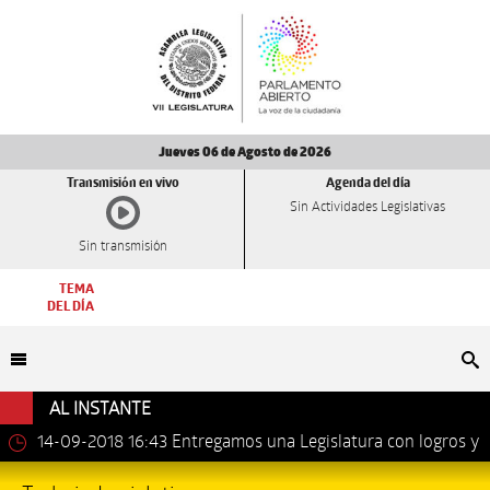
Jueves 06 de Agosto de 2026
Transmisión en vivo
Agenda del día
Sin Actividades Legislativas
Sin transmisión
TEMA
DEL DÍA
Bu
AL INSTANTE
14-09-2018 16:43
Entregamos una Legislatura con logros y
avances importantes: Dip. Leonel Luna Estrada.