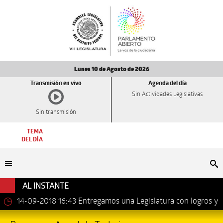
Lunes 10 de Agosto de 2026
Transmisión en vivo
Agenda del día
Sin Actividades Legislativas
Sin transmisión
TEMA
DEL DÍA
Bu
AL INSTANTE
14-09-2018 16:43
Entregamos una Legislatura con logros y
avances importantes: Dip. Leonel Luna Estrada.