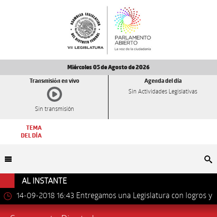
Miércoles 05 de Agosto de 2026
Transmisión en vivo
Agenda del día
Sin Actividades Legislativas
Sin transmisión
TEMA
DEL DÍA
Bu
AL INSTANTE
14-09-2018 16:43
Entregamos una Legislatura con logros y
avances importantes: Dip. Leonel Luna Estrada.