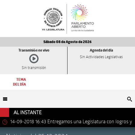
Sábado 08 de Agosto de 2026
Transmisión en vivo
Agenda del día
Sin Actividades Legislativas
Sin transmisión
TEMA
DEL DÍA
Bu
AL INSTANTE
14-09-2018 16:43
Entregamos una Legislatura con logros y
avances importantes: Dip. Leonel Luna Estrada.