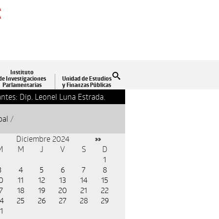
A
A
Instituto
Buscar
de Investigaciones
Unidad de Estudios
Parlamentarias
y Finanzas Públicas
ntes: Dip. Leonel Luna Estrada.
13-09-2018 17:24
Clausu
pal
/
Diciembre 2024
»»
M
M
J
V
S
D
1
3
4
5
6
7
8
0
11
12
13
14
15
7
18
19
20
21
22
4
25
26
27
28
29
1