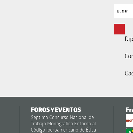
Buscar
Dip
Co
Gac
FOROS Y EVENTOS
Fr
Séptimo Concurso Nacional de
Trabajo Monográfico Entorno al
Código Iberoamericano de Ética