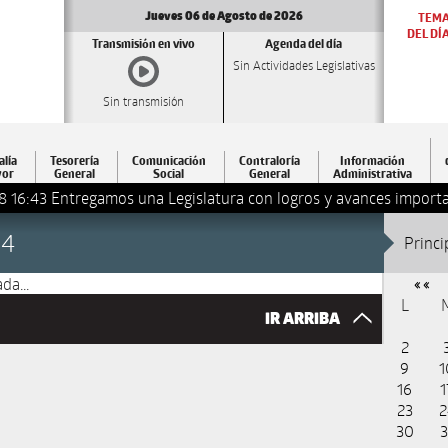
Jueves 06 de Agosto de 2026
TEM
DEL DÍ
Transmisión en vivo
Agenda del día
Sin Actividades Legislativas
Sin transmisión
alía
Tesorería
Comunicación
Contraloría
Información
or
General
Social
General
Administrativa
8 16:43
Entregamos una Legislatura con logros y avances importa
24
Princi
da...
« «
L
IR ARRIBA
2
9
1
16
1
23
2
30
3