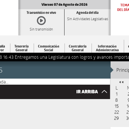
Viernes 07 de Agosto de 2026
TEM
DEL DÍ
Transmisión en vivo
Agenda del día
Sin Actividades Legislativas
Sin transmisión
alía
Tesorería
Comunicación
Contraloría
Información
or
General
Social
General
Administrativa
8 16:43
Entregamos una Legislatura con logros y avances importa
5
Princi
da...
« «
L
IR ARRIBA
1
8
15
1
22
2
29
3