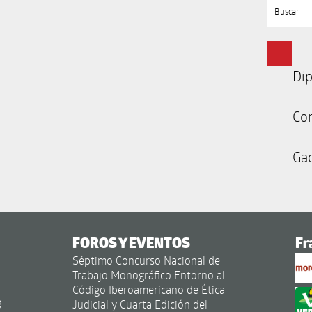
Buscar
Dip
Co
Gac
FOROS Y EVENTOS
Fr
Séptimo Concurso Nacional de
Trabajo Monográfico Entorno al
Código Iberoamericano de Ética
R
Judicial y Cuarta Edición del