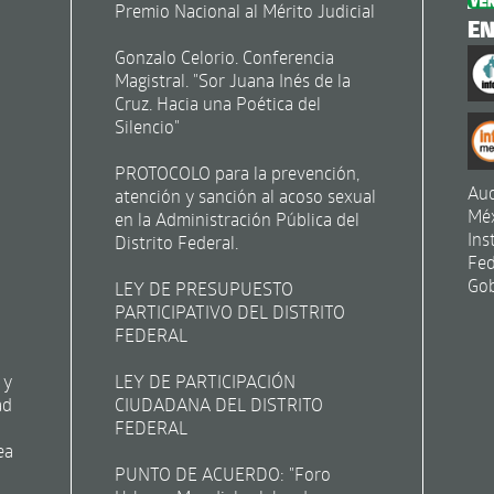
Premio Nacional al Mérito Judicial
E
Gonzalo Celorio. Conferencia
Magistral. "Sor Juana Inés de la
Cruz. Hacia una Poética del
Silencio"
PROTOCOLO para la prevención,
Aud
atención y sanción al acoso sexual
Mé
en la Administración Pública del
Ins
Distrito Federal.
Fed
Gob
LEY DE PRESUPUESTO
PARTICIPATIVO DEL DISTRITO
FEDERAL
 y
LEY DE PARTICIPACIÓN
ad
CIUDADANA DEL DISTRITO
FEDERAL
ea
PUNTO DE ACUERDO: "Foro