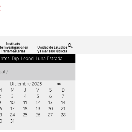
A
A
Instituto
Buscar
de Investigaciones
Unidad de Estudios
Parlamentarias
y Finanzas Públicas
ntes: Dip. Leonel Luna Estrada.
13-09-2018 17:24
Clausu
pal
/
Diciembre 2025
»»
M
M
J
V
S
D
2
3
4
5
6
7
9
10
11
12
13
14
6
17
18
19
20
21
3
24
25
26
27
28
0
31