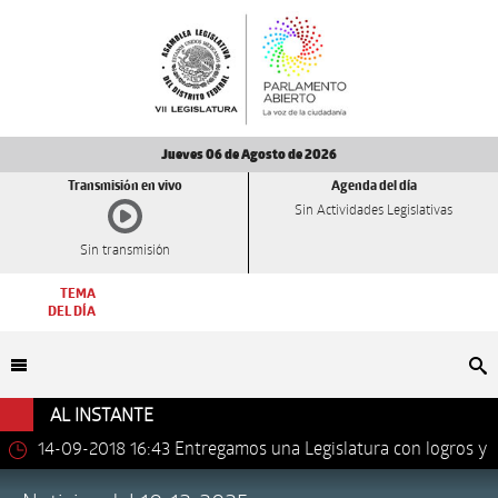
Jueves 06 de Agosto de 2026
Transmisión en vivo
Agenda del día
Sin Actividades Legislativas
Sin transmisión
TEMA
DEL DÍA
Bu
AL INSTANTE
14-09-2018 16:43
Entregamos una Legislatura con logros y
avances importantes: Dip. Leonel Luna Estrada.