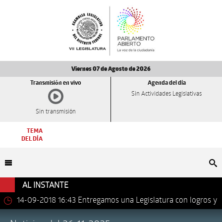
Viernes 07 de Agosto de 2026
Transmisión en vivo
Agenda del día
Sin Actividades Legislativas
Sin transmisión
TEMA
DEL DÍA
Bu
AL INSTANTE
14-09-2018 16:43
Entregamos una Legislatura con logros y
avances importantes: Dip. Leonel Luna Estrada.