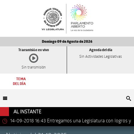
Domingo 09 de Agosto de 2026
Transmisión en vivo
Agenda del día
Sin Actividades Legislativas
Sin transmisión
TEMA
DEL DÍA
Bu
AL INSTANTE
14-09-2018 16:43
Entregamos una Legislatura con logros y
avances importantes: Dip. Leonel Luna Estrada.