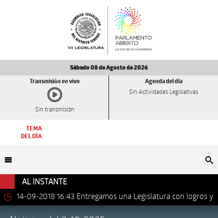
Sábado 08 de Agosto de 2026
Transmisión en vivo
Agenda del día
Sin Actividades Legislativas
Sin transmisión
TEMA
DEL DÍA
Bu
AL INSTANTE
14-09-2018 16:43
Entregamos una Legislatura con logros y
avances importantes: Dip. Leonel Luna Estrada.