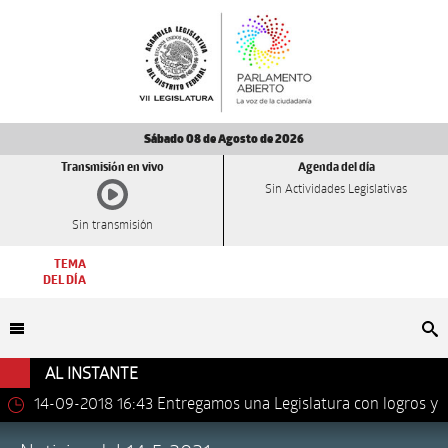
Sábado 08 de Agosto de 2026
Transmisión en vivo
Agenda del día
Sin Actividades Legislativas
Sin transmisión
TEMA
DEL DÍA
Bu
AL INSTANTE
14-09-2018 16:43
Entregamos una Legislatura con logros y
avances importantes: Dip. Leonel Luna Estrada.