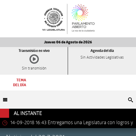
Jueves 06 de Agosto de 2026
Transmisión en vivo
Agenda del día
Sin Actividades Legislativas
Sin transmisión
TEMA
DEL DÍA
Bu
AL INSTANTE
14-09-2018 16:43
Entregamos una Legislatura con logros y
avances importantes: Dip. Leonel Luna Estrada.