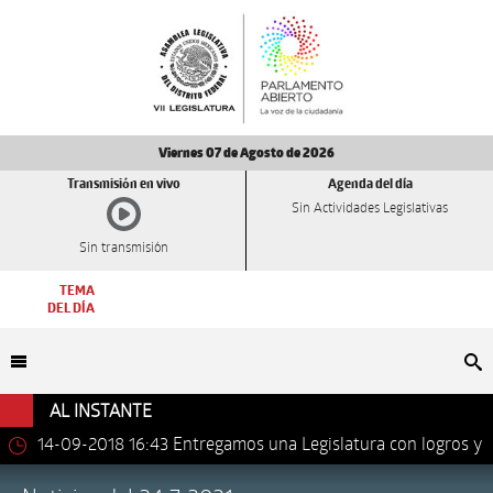
Viernes 07 de Agosto de 2026
Transmisión en vivo
Agenda del día
Sin Actividades Legislativas
Sin transmisión
TEMA
DEL DÍA
Bu
AL INSTANTE
14-09-2018 16:43
Entregamos una Legislatura con logros y
avances importantes: Dip. Leonel Luna Estrada.