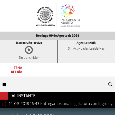
Domingo 09 de Agosto de 2026
Transmisión en vivo
Agenda del día
Sin Actividades Legislativas
Sin transmisión
TEMA
DEL DÍA
Bu
AL INSTANTE
14-09-2018 16:43
Entregamos una Legislatura con logros y
avances importantes: Dip. Leonel Luna Estrada.