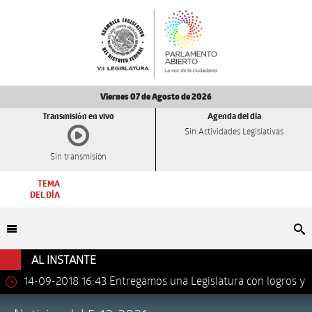
Viernes 07 de Agosto de 2026
Transmisión en vivo
Agenda del día
Sin Actividades Legislativas
Sin transmisión
TEMA
DEL DÍA
Bu
AL INSTANTE
14-09-2018 16:43
Entregamos una Legislatura con logros y
avances importantes: Dip. Leonel Luna Estrada.