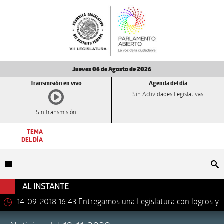
Jueves 06 de Agosto de 2026
Transmisión en vivo
Agenda del día
Sin Actividades Legislativas
Sin transmisión
TEMA
DEL DÍA
Bu
AL INSTANTE
14-09-2018 16:43
Entregamos una Legislatura con logros y
avances importantes: Dip. Leonel Luna Estrada.