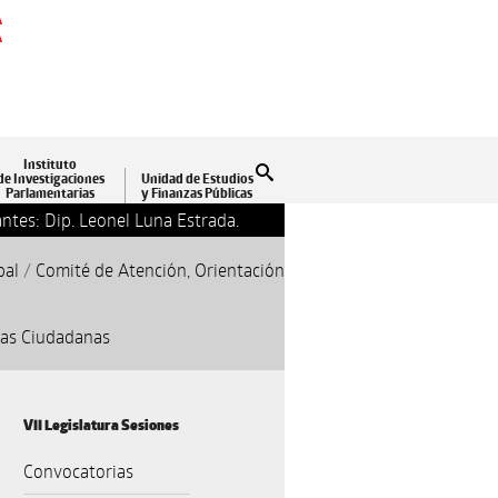
A
A
Instituto
Buscar
de Investigaciones
Unidad de Estudios
Parlamentarias
y Finanzas Públicas
ntes: Dip. Leonel Luna Estrada.
13-09-2018 17:24
Clausu
pal
/
Comité de Atención, Orientación
jas Ciudadanas
VII Legislatura Sesiones
Convocatorias