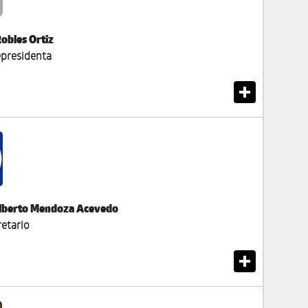
Robles Ortiz
epresidenta
Alberto Mendoza Acevedo
retario