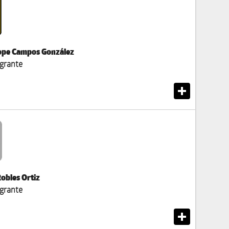
lope Campos González
egrante
Robles Ortiz
egrante