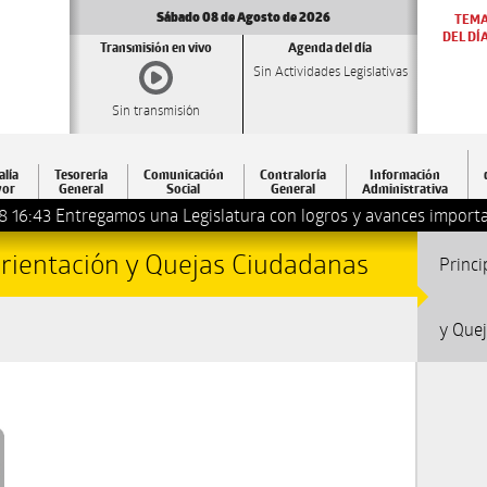
Sábado 08 de Agosto de 2026
TEM
DEL DÍ
Transmisión en vivo
Agenda del día
Sin Actividades Legislativas
Sin transmisión
alía
Tesorería
Comunicación
Contraloría
Información
or
General
Social
General
Administrativa
8 16:43
Entregamos una Legislatura con logros y avances importa
Orientación y Quejas Ciudadanas
Princi
y Que