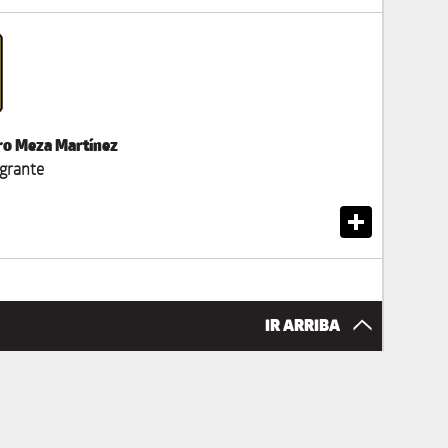
ro Meza Martínez
egrante
IR ARRIBA