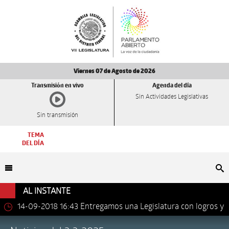
Viernes 07 de Agosto de 2026
Transmisión en vivo
Agenda del día
Sin Actividades Legislativas
Sin transmisión
TEMA
DEL DÍA
Bu
AL INSTANTE
14-09-2018 16:43
Entregamos una Legislatura con logros y
avances importantes: Dip. Leonel Luna Estrada.