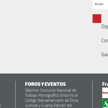
Buscar
Dip
Co
Gac
FOROS Y EVENTOS
Fr
Séptimo Concurso Nacional de
Trabajo Monográfico Entorno al
Código Iberoamericano de Ética
R
Judicial y Cuarta Edición del