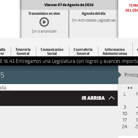
Viernes 07 de Agosto de 2026
TEM
DEL DÍ
Transmisión en vivo
Agenda del día
Sin Actividades Legislativas
Sin transmisión
alía
Tesorería
Comunicación
Contraloría
Información
or
General
Social
General
Administrativa
8 16:43
Entregamos una Legislatura con logros y avances importa
25
Princi
da...
« «
L
IR ARRIBA
3
10
1
17
1
24
2