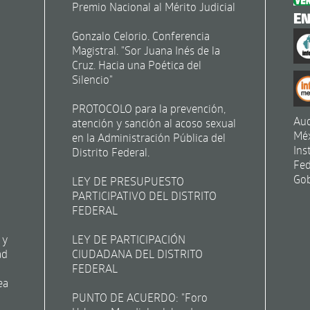
Premio Nacional al Mérito Judicial
E
Gonzalo Celorio. Conferencia
Magistral. "Sor Juana Inés de la
Cruz. Hacia una Poética del
Silencio"
PROTOCOLO para la prevención,
Aud
atención y sanción al acoso sexual
Mé
en la Administración Pública del
Ins
Distrito Federal.
Fed
Gob
LEY DE PRESUPUESTO
PARTICIPATIVO DEL DISTRITO
FEDERAL
 y
LEY DE PARTICIPACIÓN
ad
CIUDADANA DEL DISTRITO
FEDERAL
ea
PUNTO DE ACUERDO: "Foro