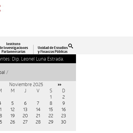
A
A
Instituto
Buscar
de Investigaciones
Unidad de Estudios
Parlamentarias
y Finanzas Públicas
ntes: Dip. Leonel Luna Estrada.
13-09-2018 17:24
Clausu
pal
/
Noviembre 2025
»»
M
M
J
V
S
D
1
2
4
5
6
7
8
9
1
12
13
14
15
16
8
19
20
21
22
23
5
26
27
28
29
30