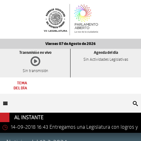
Viernes 07 de Agosto de 2026
Transmisión en vivo
Agenda del día
Sin Actividades Legislativas
Sin transmisión
TEMA
DEL DÍA
Bu
AL INSTANTE
14-09-2018 16:43
Entregamos una Legislatura con logros y
avances importantes: Dip. Leonel Luna Estrada.