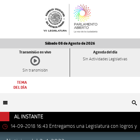
Sábado 08 de Agosto de 2026
Transmisión en vivo
Agenda del día
Sin Actividades Legislativas
Sin transmisión
TEMA
DEL DÍA
Bu
AL INSTANTE
14-09-2018 16:43
Entregamos una Legislatura con logros y
avances importantes: Dip. Leonel Luna Estrada.