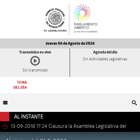
Jueves 06 de Agosto de 2026
Transmisión en vivo
Agenda del día
Sin Actividades Legislativas
Sin transmisión
TEMA
DEL DÍA
Bu
AL INSTANTE
13-09-2018 17:24
Clausura la Asamblea Legislativa del
Distrito Federal los trabajos de la VII Legislatura.