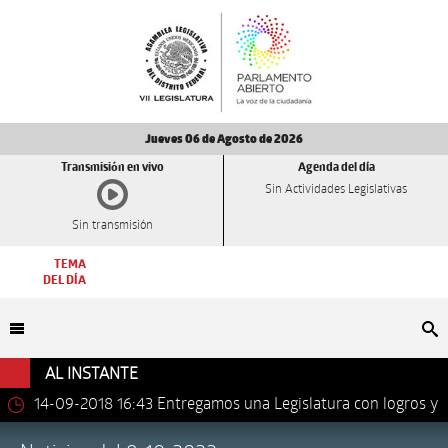
Jueves 06 de Agosto de 2026
Transmisión en vivo
Agenda del día
Sin Actividades Legislativas
Sin transmisión
TEMA
DEL DÍA
Bu
AL INSTANTE
14-09-2018 16:43
Entregamos una Legislatura con logros y
avances importantes: Dip. Leonel Luna Estrada.