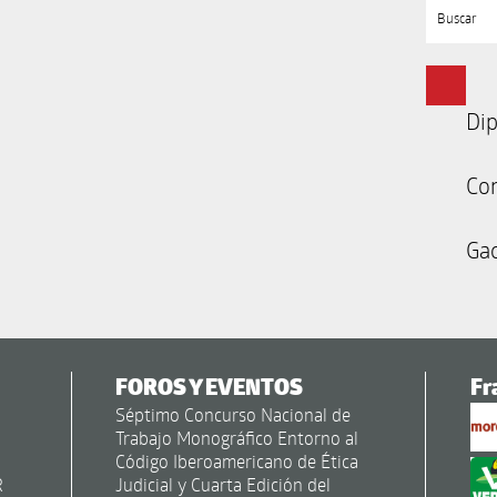
Buscar
Dip
Co
Gac
FOROS Y EVENTOS
Fr
Séptimo Concurso Nacional de
Trabajo Monográfico Entorno al
Código Iberoamericano de Ética
R
Judicial y Cuarta Edición del