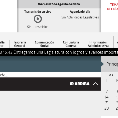
Viernes 07 de Agosto de 2026
TEM
DEL DÍ
Transmisión en vivo
Agenda del día
Sin Actividades Legislativas
Sin transmisión
alía
Tesorería
Comunicación
Contraloría
Información
or
General
Social
General
Administrativa
8 16:43
Entregamos una Legislatura con logros y avances importa
Princi
da...
« «
L
IR ARRIBA
7
14
1
21
2
28
2