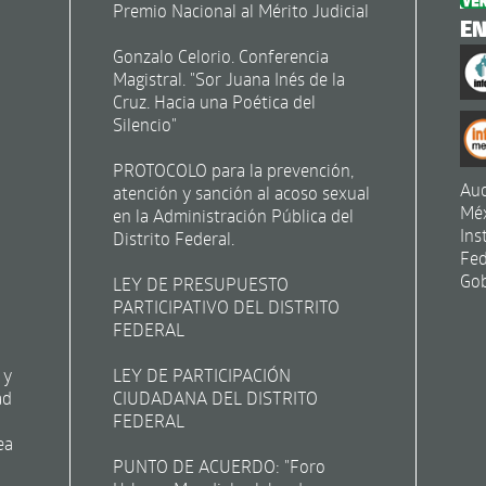
Premio Nacional al Mérito Judicial
E
Gonzalo Celorio. Conferencia
Magistral. "Sor Juana Inés de la
Cruz. Hacia una Poética del
Silencio"
PROTOCOLO para la prevención,
Aud
atención y sanción al acoso sexual
Mé
en la Administración Pública del
Ins
Distrito Federal.
Fed
Gob
LEY DE PRESUPUESTO
PARTICIPATIVO DEL DISTRITO
FEDERAL
 y
LEY DE PARTICIPACIÓN
ad
CIUDADANA DEL DISTRITO
FEDERAL
ea
PUNTO DE ACUERDO: "Foro