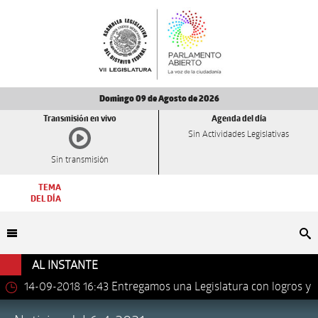
Domingo 09 de Agosto de 2026
Transmisión en vivo
Agenda del día
Sin Actividades Legislativas
Sin transmisión
TEMA
DEL DÍA
Bu
AL INSTANTE
14-09-2018 16:43
Entregamos una Legislatura con logros y
avances importantes: Dip. Leonel Luna Estrada.