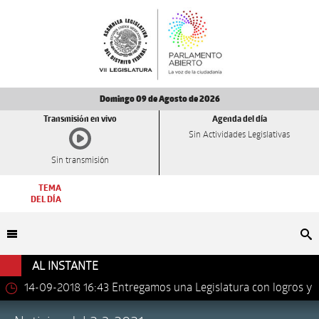
Domingo 09 de Agosto de 2026
Transmisión en vivo
Agenda del día
Sin Actividades Legislativas
Sin transmisión
TEMA
DEL DÍA
Bu
AL INSTANTE
14-09-2018 16:43
Entregamos una Legislatura con logros y
avances importantes: Dip. Leonel Luna Estrada.