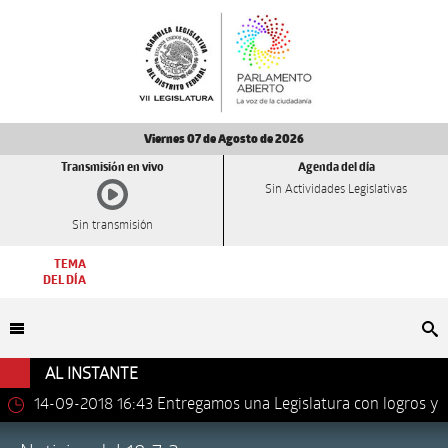
Viernes 07 de Agosto de 2026
Transmisión en vivo
Agenda del día
Sin Actividades Legislativas
Sin transmisión
TEMA
DEL DÍA
Bu
AL INSTANTE
14-09-2018 16:43
Entregamos una Legislatura con logros y
avances importantes: Dip. Leonel Luna Estrada.