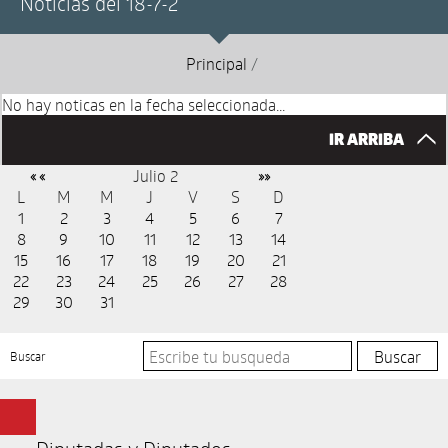
Noticias del 18-7-2
Principal
/
No hay noticas en la fecha seleccionada...
IR ARRIBA
Julio 2
« «
»»
L
M
M
J
V
S
D
1
2
3
4
5
6
7
8
9
10
11
12
13
14
15
16
17
18
19
20
21
22
23
24
25
26
27
28
29
30
31
Buscar