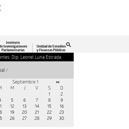
A
A
Instituto
Buscar
de Investigaciones
Unidad de Estudios
Parlamentarias
y Finanzas Públicas
ntes: Dip. Leonel Luna Estrada.
13-09-2018 17:24
Clausu
pal
/
Septiembre 1
»»
M
M
J
V
S
D
1
2
4
5
6
7
8
9
1
12
13
14
15
16
8
19
20
21
22
23
5
26
27
28
29
30