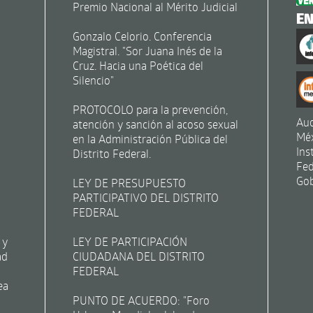
Premio Nacional al Mérito Judicial
E
Gonzalo Celorio. Conferencia
Magistral. "Sor Juana Inés de la
Cruz. Hacia una Poética del
Silencio"
PROTOCOLO para la prevención,
Aud
atención y sanción al acoso sexual
Mé
en la Administración Pública del
Ins
Distrito Federal.
Fed
Gob
LEY DE PRESUPUESTO
PARTICIPATIVO DEL DISTRITO
FEDERAL
 y
LEY DE PARTICIPACIÓN
ad
CIUDADANA DEL DISTRITO
FEDERAL
ea
PUNTO DE ACUERDO: "Foro