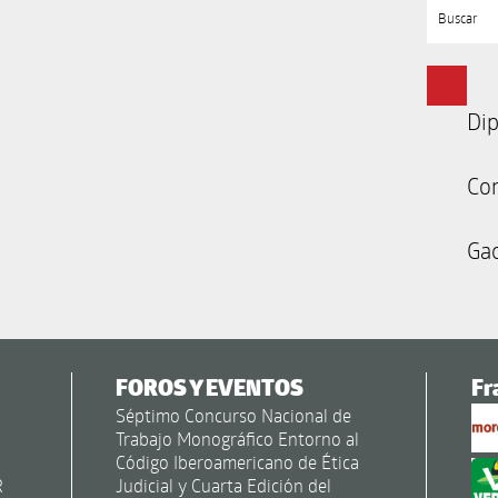
Buscar
Dip
Co
Gac
FOROS Y EVENTOS
Fr
Séptimo Concurso Nacional de
Trabajo Monográfico Entorno al
Código Iberoamericano de Ética
R
Judicial y Cuarta Edición del