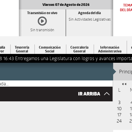
Viernes 07 de Agosto de 2026
TEM
DEL DÍ
Transmisión en vivo
Agenda del día
Sin Actividades Legislativas
Sin transmisión
alía
Tesorería
Comunicación
Contraloría
Información
or
General
Social
General
Administrativa
8 16:43
Entregamos una Legislatura con logros y avances importa
Princi
da...
« «
L
IR ARRIBA
3
10
1
17
1
24
2