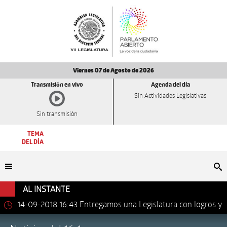
Viernes 07 de Agosto de 2026
Transmisión en vivo
Agenda del día
Sin Actividades Legislativas
Sin transmisión
TEMA
DEL DÍA
Bu
AL INSTANTE
14-09-2018 16:43
Entregamos una Legislatura con logros y
avances importantes: Dip. Leonel Luna Estrada.