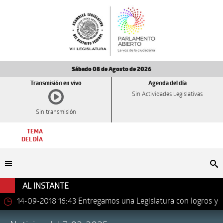
Sábado 08 de Agosto de 2026
Transmisión en vivo
Agenda del día
Sin Actividades Legislativas
Sin transmisión
TEMA
DEL DÍA
Bu
AL INSTANTE
14-09-2018 16:43
Entregamos una Legislatura con logros y
avances importantes: Dip. Leonel Luna Estrada.