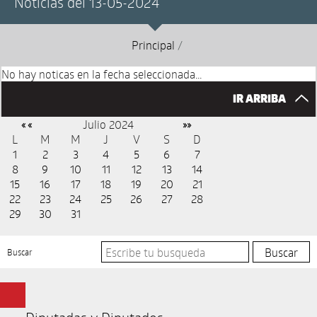
Noticias del 13-05-2024
Principal
/
No hay noticas en la fecha seleccionada...
IR ARRIBA
Julio 2024
« «
»»
L
M
M
J
V
S
D
1
2
3
4
5
6
7
8
9
10
11
12
13
14
15
16
17
18
19
20
21
22
23
24
25
26
27
28
29
30
31
Buscar