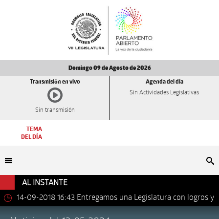
Domingo 09 de Agosto de 2026
Transmisión en vivo
Agenda del día
Sin Actividades Legislativas
Sin transmisión
TEMA
DEL DÍA
Bu
AL INSTANTE
14-09-2018 16:43
Entregamos una Legislatura con logros y
avances importantes: Dip. Leonel Luna Estrada.