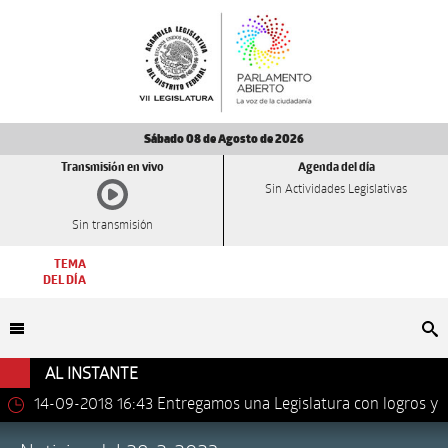
Sábado 08 de Agosto de 2026
Transmisión en vivo
Agenda del día
Sin Actividades Legislativas
Sin transmisión
TEMA
DEL DÍA
Bu
AL INSTANTE
14-09-2018 16:43
Entregamos una Legislatura con logros y
avances importantes: Dip. Leonel Luna Estrada.