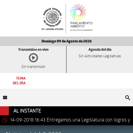
Domingo 09 de Agosto de 2026
Transmisión en vivo
Agenda del día
Sin Actividades Legislativas
Sin transmisión
TEMA
DEL DÍA
Bu
AL INSTANTE
14-09-2018 16:43
Entregamos una Legislatura con logros y
avances importantes: Dip. Leonel Luna Estrada.