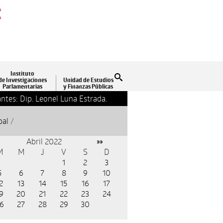
A
A
Instituto
Buscar
de Investigaciones
Unidad de Estudios
Parlamentarias
y Finanzas Públicas
ntes: Dip. Leonel Luna Estrada.
13-09-2018 17:24
Clausu
pal
/
Abril 2022
»»
M
M
J
V
S
D
1
2
3
5
6
7
8
9
10
2
13
14
15
16
17
9
20
21
22
23
24
6
27
28
29
30