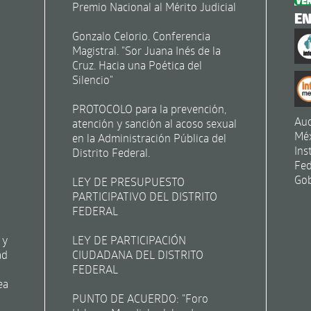
Premio Nacional al Mérito Judicial
E
Gonzalo Celorio. Conferencia
Magistral. "Sor Juana Inés de la
Cruz. Hacia una Poética del
Silencio"
PROTOCOLO para la prevención,
Aud
atención y sanción al acoso sexual
Mé
en la Administración Pública del
Ins
Distrito Federal.
Fed
Gob
LEY DE PRESUPUESTO
PARTICIPATIVO DEL DISTRITO
FEDERAL
 y
LEY DE PARTICIPACIÓN
ad
CIUDADANA DEL DISTRITO
FEDERAL
ea
PUNTO DE ACUERDO: "Foro