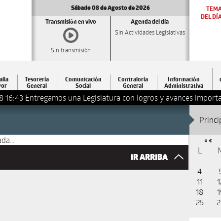
Sábado 08 de Agosto de 2026
TEM
DEL DÍ
Transmisión en vivo
Agenda del día
Sin Actividades Legislativas
Sin transmisión
alía
Tesorería
Comunicación
Contraloría
Información
or
General
Social
General
Administrativa
8 16:43
Entregamos una Legislatura con logros y avances importa
Princi
da...
« «
L
IR ARRIBA
4
11
1
18
1
25
2