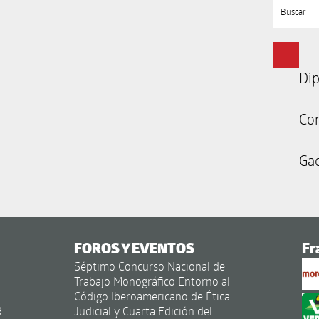
Buscar
Dip
Co
Gac
FOROS Y EVENTOS
Fr
Séptimo Concurso Nacional de
Trabajo Monográfico Entorno al
Código Iberoamericano de Ética
R
Judicial y Cuarta Edición del