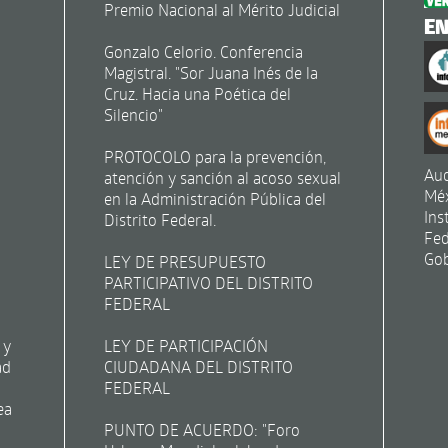
Premio Nacional al Mérito Judicial
E
Gonzalo Celorio. Conferencia
Magistral. "Sor Juana Inés de la
Cruz. Hacia una Poética del
Silencio"
PROTOCOLO para la prevención,
Aud
atención y sanción al acoso sexual
Mé
en la Administración Pública del
Ins
Distrito Federal.
Fed
Gob
LEY DE PRESUPUESTO
PARTICIPATIVO DEL DISTRITO
FEDERAL
 y
LEY DE PARTICIPACIÓN
ad
CIUDADANA DEL DISTRITO
FEDERAL
ea
PUNTO DE ACUERDO: "Foro