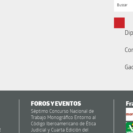
Buscar
Dip
Co
Gac
FOROS Y EVENTOS
Fr
Séptimo Concurso Nacional de
Trabajo Monográfico Entorno al
Código Iberoamericano de Ética
R
Judicial y Cuarta Edición del