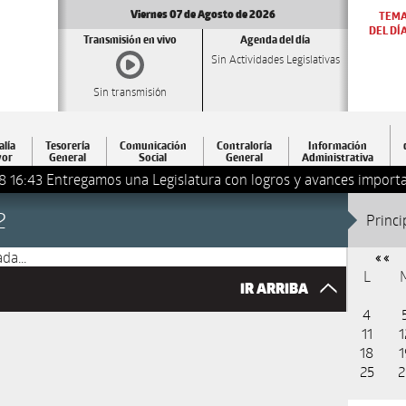
Viernes 07 de Agosto de 2026
TEM
DEL DÍ
Transmisión en vivo
Agenda del día
Sin Actividades Legislativas
Sin transmisión
alía
Tesorería
Comunicación
Contraloría
Información
or
General
Social
General
Administrativa
8 16:43
Entregamos una Legislatura con logros y avances importa
2
Princi
da...
« «
L
IR ARRIBA
4
11
1
18
1
25
2