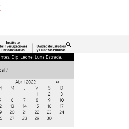
A
A
Instituto
Buscar
de Investigaciones
Unidad de Estudios
Parlamentarias
y Finanzas Públicas
ntes: Dip. Leonel Luna Estrada.
13-09-2018 17:24
Clausu
pal
/
Abril 2022
»»
M
M
J
V
S
D
1
2
3
5
6
7
8
9
10
2
13
14
15
16
17
9
20
21
22
23
24
6
27
28
29
30