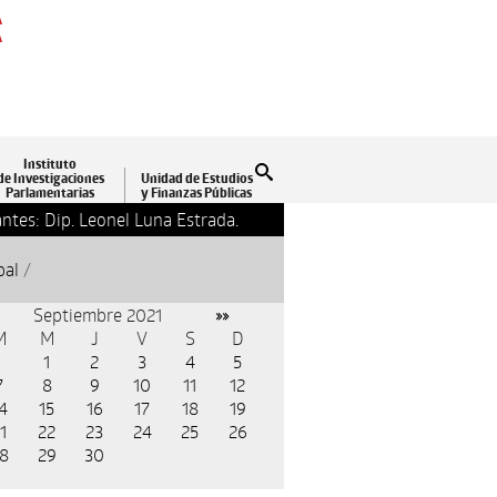
A
A
Instituto
Buscar
de Investigaciones
Unidad de Estudios
Parlamentarias
y Finanzas Públicas
ntes: Dip. Leonel Luna Estrada.
13-09-2018 17:24
Clausu
pal
/
Septiembre 2021
»»
M
M
J
V
S
D
1
2
3
4
5
7
8
9
10
11
12
4
15
16
17
18
19
1
22
23
24
25
26
8
29
30