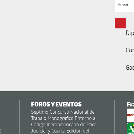
Buscar
Dip
Co
Gac
FOROS Y EVENTOS
Fr
Séptimo Concurso Nacional de
Trabajo Monográfico Entorno al
Código Iberoamericano de Ética
R
Judicial y Cuarta Edición del