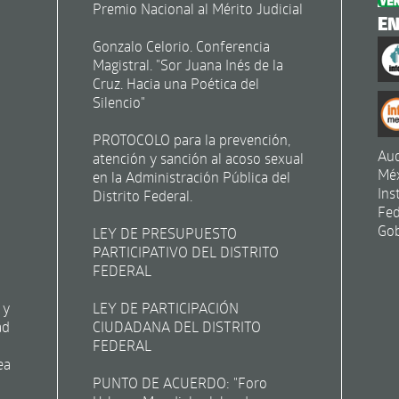
Premio Nacional al Mérito Judicial
E
Gonzalo Celorio. Conferencia
Magistral. "Sor Juana Inés de la
Cruz. Hacia una Poética del
Silencio"
PROTOCOLO para la prevención,
Aud
atención y sanción al acoso sexual
Mé
en la Administración Pública del
Ins
Distrito Federal.
Fed
Gob
LEY DE PRESUPUESTO
PARTICIPATIVO DEL DISTRITO
FEDERAL
 y
LEY DE PARTICIPACIÓN
ad
CIUDADANA DEL DISTRITO
FEDERAL
ea
PUNTO DE ACUERDO: "Foro