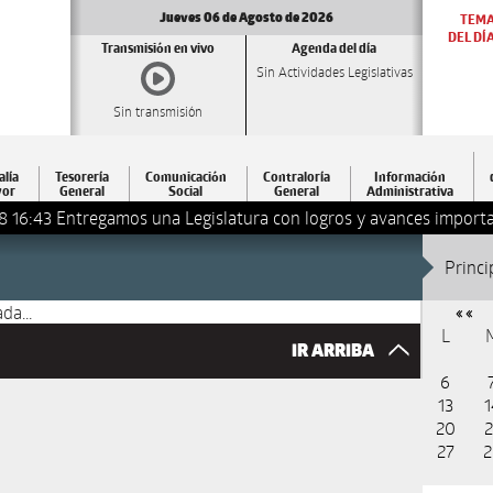
Jueves 06 de Agosto de 2026
TEM
DEL DÍ
Transmisión en vivo
Agenda del día
Sin Actividades Legislativas
Sin transmisión
alía
Tesorería
Comunicación
Contraloría
Información
or
General
Social
General
Administrativa
8 16:43
Entregamos una Legislatura con logros y avances importa
Princi
da...
« «
L
IR ARRIBA
6
13
1
20
2
27
2