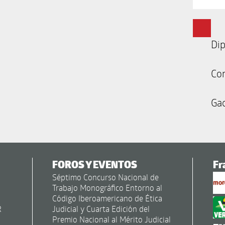
Dip
Co
Gac
FOROS Y EVENTOS
Fr
Séptimo Concurso Nacional de
Trabajo Monográfico Entorno al
Código Iberoamericano de Ética
R
Judicial y Cuarta Edición del
Premio Nacional al Mérito Judicial