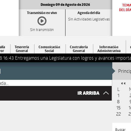
Domingo 09 de Agosto de 2026
TEM
DEL DÍ
Transmisión en vivo
Agenda del día
Sin Actividades Legislativas
Sin transmisión
alía
Tesorería
Comunicación
Contraloría
Información
or
General
Social
General
Administrativa
8 16:43
Entregamos una Legislatura con logros y avances importa
1
Princi
da...
« «
L
IR ARRIBA
1
8
15
1
22
2
Buscar