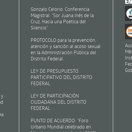
E
Gonzalo Celorio. Conferencia
Magistral. "Sor Juana Inés de la
Cruz. Hacia una Poética del
Silencio"
PROTOCOLO para la prevención,
Aud
atención y sanción al acoso sexual
Mé
en la Administración Pública del
Ins
Distrito Federal.
Fed
Gob
LEY DE PRESUPUESTO
PARTICIPATIVO DEL DISTRITO
FEDERAL
 y
LEY DE PARTICIPACIÓN
ad
CIUDADANA DEL DISTRITO
FEDERAL
ea
PUNTO DE ACUERDO: "Foro
Urbano Mundial celebrado en