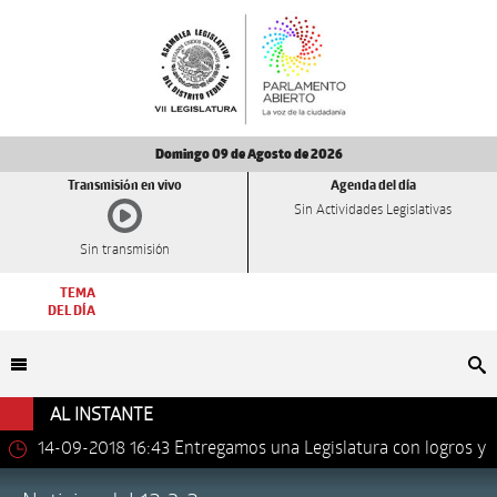
Domingo 09 de Agosto de 2026
Transmisión en vivo
Agenda del día
Sin Actividades Legislativas
Sin transmisión
TEMA
DEL DÍA
Bu
AL INSTANTE
14-09-2018 16:43
Entregamos una Legislatura con logros y
avances importantes: Dip. Leonel Luna Estrada.