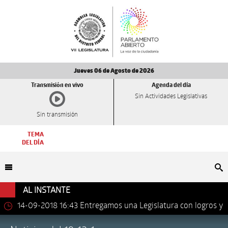
Jueves 06 de Agosto de 2026
Transmisión en vivo
Agenda del día
Sin Actividades Legislativas
Sin transmisión
TEMA
DEL DÍA
Bu
AL INSTANTE
14-09-2018 16:43
Entregamos una Legislatura con logros y
avances importantes: Dip. Leonel Luna Estrada.