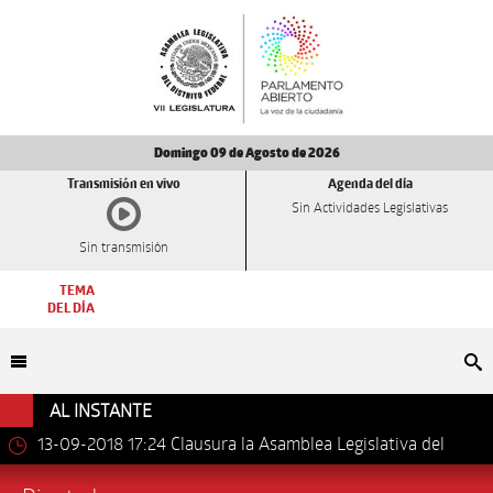
Domingo 09 de Agosto de 2026
Transmisión en vivo
Agenda del día
Sin Actividades Legislativas
Sin transmisión
TEMA
DEL DÍA
Bu
AL INSTANTE
13-09-2018 17:24
Clausura la Asamblea Legislativa del
Distrito Federal los trabajos de la VII Legislatura.