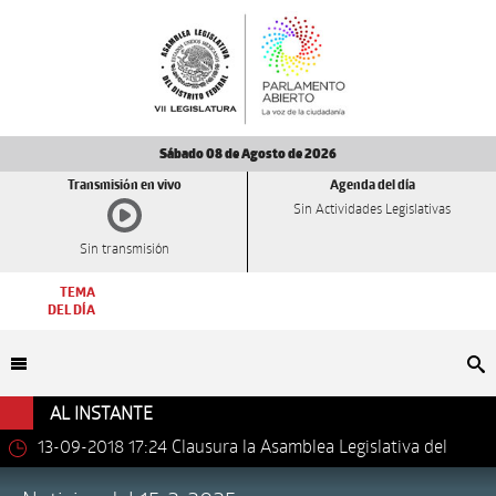
Sábado 08 de Agosto de 2026
Transmisión en vivo
Agenda del día
Sin Actividades Legislativas
Sin transmisión
TEMA
DEL DÍA
Bu
AL INSTANTE
13-09-2018 17:24
Clausura la Asamblea Legislativa del
Distrito Federal los trabajos de la VII Legislatura.