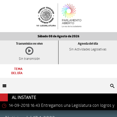
Sábado 08 de Agosto de 2026
Transmisión en vivo
Agenda del día
Sin Actividades Legislativas
Sin transmisión
TEMA
DEL DÍA
Bu
AL INSTANTE
14-09-2018 16:43
Entregamos una Legislatura con logros y
avances importantes: Dip. Leonel Luna Estrada.