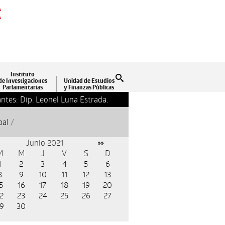
A
A
Instituto
Buscar
de Investigaciones
Unidad de Estudios
Parlamentarias
y Finanzas Públicas
ntes: Dip. Leonel Luna Estrada.
13-09-2018 17:24
Clausu
pal
/
Junio 2021
»»
M
M
J
V
S
D
1
2
3
4
5
6
8
9
10
11
12
13
5
16
17
18
19
20
2
23
24
25
26
27
9
30