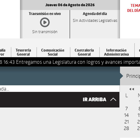
Jueves 06 de Agosto de 2026
TEM
DEL DÍ
Transmisión en vivo
Agenda del día
Sin Actividades Legislativas
Sin transmisión
alía
Tesorería
Comunicación
Contraloría
Información
or
General
Social
General
Administrativa
8 16:43
Entregamos una Legislatura con logros y avances importa
1
Princi
da...
« «
L
IR ARRIBA
7
14
1
21
2
28
2