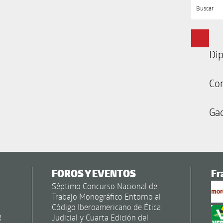
Buscar
Dip
Co
Gac
FOROS Y EVENTOS
Fr
Séptimo Concurso Nacional de
Trabajo Monográfico Entorno al
Código Iberoamericano de Ética
R
Judicial y Cuarta Edición del