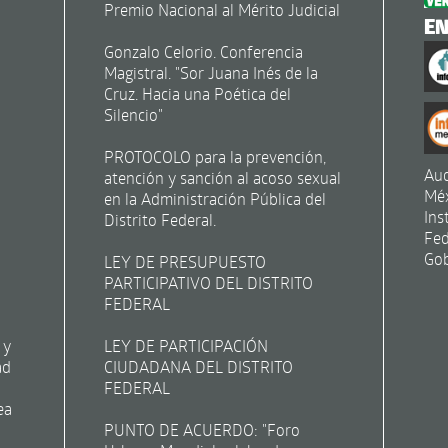
Premio Nacional al Mérito Judicial
E
Gonzalo Celorio. Conferencia
Magistral. "Sor Juana Inés de la
Cruz. Hacia una Poética del
Silencio"
PROTOCOLO para la prevención,
Aud
atención y sanción al acoso sexual
Mé
en la Administración Pública del
Ins
Distrito Federal.
Fed
Gob
LEY DE PRESUPUESTO
PARTICIPATIVO DEL DISTRITO
FEDERAL
 y
LEY DE PARTICIPACIÓN
ad
CIUDADANA DEL DISTRITO
FEDERAL
ea
PUNTO DE ACUERDO: "Foro