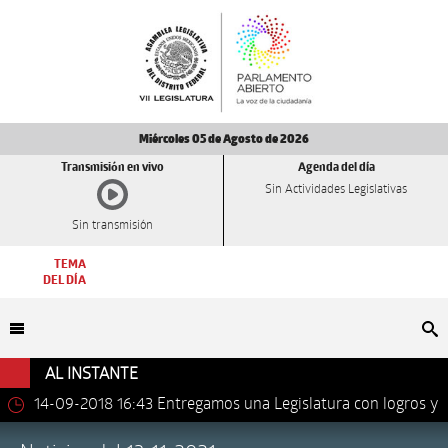
Miércoles 05 de Agosto de 2026
Transmisión en vivo
Agenda del día
Sin Actividades Legislativas
Sin transmisión
TEMA
DEL DÍA
Bu
AL INSTANTE
14-09-2018 16:43
Entregamos una Legislatura con logros y
avances importantes: Dip. Leonel Luna Estrada.