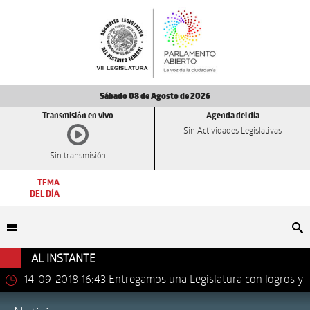
Sábado 08 de Agosto de 2026
Transmisión en vivo
Agenda del día
Sin Actividades Legislativas
Sin transmisión
TEMA
DEL DÍA
Bu
AL INSTANTE
14-09-2018 16:43
Entregamos una Legislatura con logros y
avances importantes: Dip. Leonel Luna Estrada.