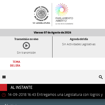
Viernes 07 de Agosto de 2026
Transmisión en vivo
Agenda del día
Sin Actividades Legislativas
Sin transmisión
TEMA
DEL DÍA
Bu
AL INSTANTE
14-09-2018 16:43
Entregamos una Legislatura con logros y
avances importantes: Dip. Leonel Luna Estrada.