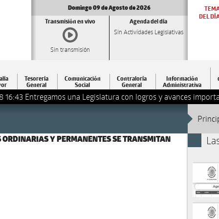
Domingo 09 de Agosto de 2026
TEM
DEL DÍ
Transmisión en vivo
Agenda del día
Sin Actividades Legislativas
Sin transmisión
alía
Tesorería
Comunicación
Contraloría
Información
or
General
Social
General
Administrativa
8 16:43
Entregamos una Legislatura con logros y avances importa
Princi
S ORDINARIAS Y PERMANENTES SE TRANSMITAN
La