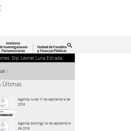
A
A
Instituto
Buscar
de Investigaciones
Unidad de Estudios
Parlamentarias
y Finanzas Públicas
ntes: Dip. Leonel Luna Estrada.
13-09-2018 17:24
Clausu
pal
/
s Últimas
Agenda lunes 17 de septiembre de
2018
Agenda domingo 16 de septiembre
de 2018